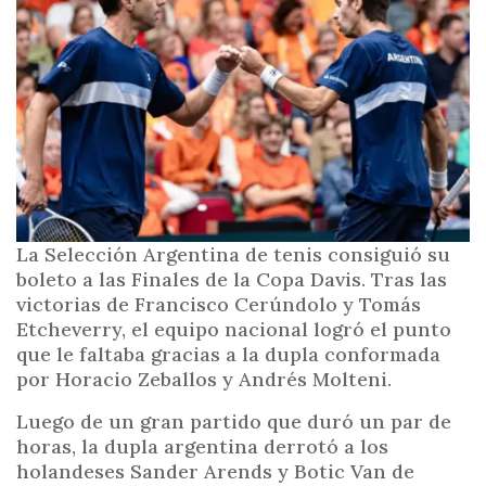
i
n
c
i
p
a
l
La Selección Argentina de tenis consiguió su
boleto a las Finales de la Copa Davis. Tras las
victorias de Francisco Cerúndolo y Tomás
Etcheverry, el equipo nacional logró el punto
que le faltaba gracias a la dupla conformada
por Horacio Zeballos y Andrés Molteni.
Luego de un gran partido que duró un par de
horas, la dupla argentina derrotó a los
holandeses Sander Arends y Botic Van de