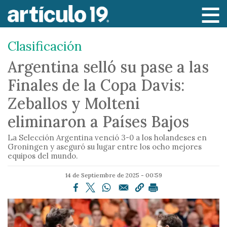
P
a
s
Clasificación
a
r
Argentina selló su pase a las
a
Finales de la Copa Davis:
l
c
Zeballos y Molteni
o
eliminaron a Países Bajos
n
t
La Selección Argentina venció 3-0 a los holandeses en
e
Groningen y aseguró su lugar entre los ocho mejores
equipos del mundo.
n
i
14 de Septiembre de 2025 - 00:59
d
o
p
r