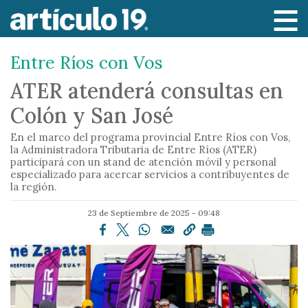
P
a
s
Entre Ríos con Vos
a
r
ATER atenderá consultas en
a
Colón y San José
l
c
En el marco del programa provincial Entre Ríos con Vos,
o
la Administradora Tributaria de Entre Ríos (ATER)
participará con un stand de atención móvil y personal
n
especializado para acercar servicios a contribuyentes de
t
la región.
e
23 de Septiembre de 2025 - 09:48
n
i
d
o
p
r