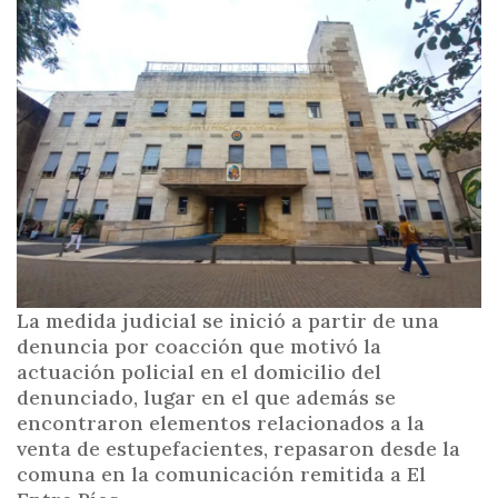
i
n
c
i
p
a
l
La medida judicial se inició a partir de una
denuncia por coacción que motivó la
actuación policial en el domicilio del
denunciado, lugar en el que además se
encontraron elementos relacionados a la
venta de estupefacientes, repasaron desde la
comuna en la comunicación remitida a El