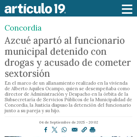
P
a
s
Concordia
a
r
Azcué apartó al funcionario
a
municipal detenido con
l
c
drogas y acusado de cometer
o
sextorsión
n
t
En el marco de un allanamiento realizado en la vivienda
e
de Alberto Aquiles Ocampo, quien se desempeñaba como
director de Administración y Despacho en la órbita de la
n
Subsecretaría de Servicios Públicos de la Municipalidad de
i
Concordia, la Justicia dispuso la detención del funcionario
junto a su pareja y su hijo.
d
o
04 de Septiembre de 2025 - 20:02
p
r