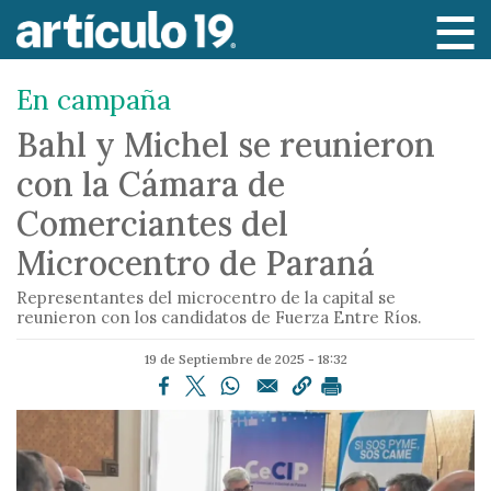
P
a
s
En campaña
a
r
Bahl y Michel se reunieron
a
con la Cámara de
l
c
Comerciantes del
o
Microcentro de Paraná
n
t
Representantes del microcentro de la capital se
e
reunieron con los candidatos de Fuerza Entre Ríos.
n
19 de Septiembre de 2025 - 18:32
i
d
o
p
r