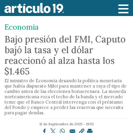
P
a
s
Economía
a
r
Bajo presión del FMI, Caputo
a
bajó la tasa y el dólar
l
c
reaccionó al alza hasta los
o
$1.465
n
t
El ministro de Economía desandó la política monetaria
e
que había dispuesto Milei para mantener a raya el tipo de
cambio antes de las elecciones bonaerenses. La moneda
n
norteamericana roza el techo de la banda y el mercado
i
teme que el Banco Central intervenga con el préstamo
del Fondo y empiece a perder las reservas que necesita
d
para pagar deudas.
o
p
12 de Septiembre de 2025 - 19:51
r