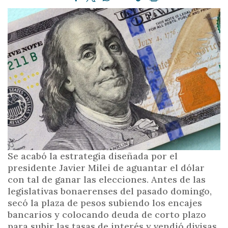
i
n
c
i
p
a
l
Se acabó la estrategia diseñada por el
presidente Javier Milei de aguantar el dólar
con tal de ganar las elecciones. Antes de las
legislativas bonaerenses del pasado domingo,
secó la plaza de pesos subiendo los encajes
bancarios y colocando deuda de corto plazo
para subir las tasas de interés y vendió divisas