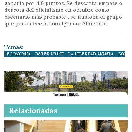
ganaría por 4,6 puntos. Se descarta empate o
derrota del oficialismo en octubre como
escenario más probable”, se ilusiona el grupo
que pertenece a Juan Ignacio Abuchdid.
Temas:
ECONOMÍA
JAVIER MILEI
LA LIBERTAD AVANZA
GOBIE
Relacionadas