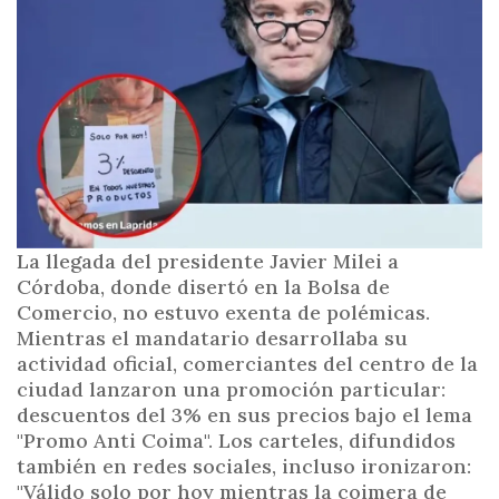
i
n
c
i
p
a
l
La llegada del presidente Javier Milei a
Córdoba, donde disertó en la Bolsa de
Comercio, no estuvo exenta de polémicas.
Mientras el mandatario desarrollaba su
actividad oficial, comerciantes del centro de la
ciudad lanzaron una promoción particular:
descuentos del 3% en sus precios bajo el lema
"Promo Anti Coima". Los carteles, difundidos
también en redes sociales, incluso ironizaron:
"Válido solo por hoy mientras la coimera de