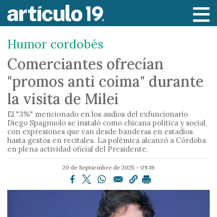
P
a
s
Humor cordobés
a
r
Comerciantes ofrecían
a
"promos anti coima" durante
l
c
la visita de Milei
o
El "3%" mencionado en los audios del exfuncionario
n
Diego Spagnuolo se instaló como chicana política y social,
t
con expresiones que van desde banderas en estadios
e
hasta gestos en recitales. La polémica alcanzó a Córdoba
en plena actividad oficial del Presidente.
n
i
20 de Septiembre de 2025 - 09:19
d
o
p
r