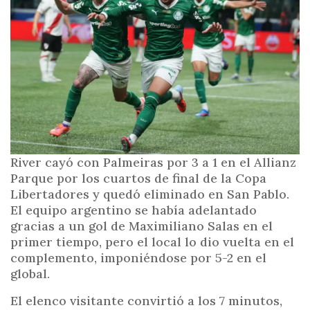
i
n
c
i
p
a
l
River cayó con Palmeiras por 3 a 1 en el Allianz
Parque por los cuartos de final de la Copa
Libertadores y quedó eliminado en San Pablo.
El equipo argentino se había adelantado
gracias a un gol de Maximiliano Salas en el
primer tiempo, pero el local lo dio vuelta en el
complemento, imponiéndose por 5-2 en el
global.
El elenco visitante convirtió a los 7 minutos,