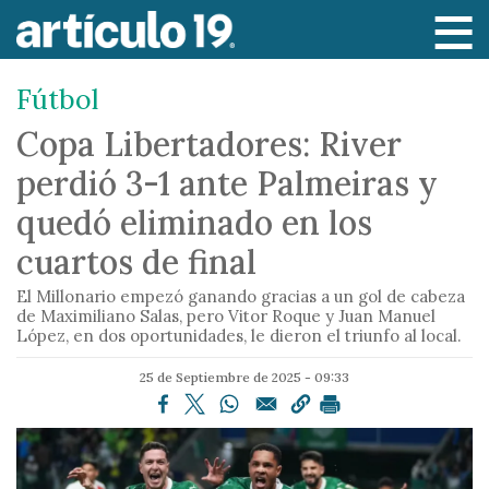
P
a
s
Fútbol
a
r
Copa Libertadores: River
a
perdió 3-1 ante Palmeiras y
l
c
quedó eliminado en los
o
cuartos de final
n
t
El Millonario empezó ganando gracias a un gol de cabeza
e
de Maximiliano Salas, pero Vitor Roque y Juan Manuel
López, en dos oportunidades, le dieron el triunfo al local.
n
i
25 de Septiembre de 2025 - 09:33
d
o
p
r