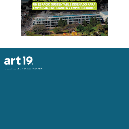
artículo19© 2025
Todos los derechos reservados
Artículo 19 - Todo individuo tiene derecho a la
libertad de opinión y de expresión, el de investigar
y recibir informaciones y opiniones, y el de
difundirlas por cualquier medio de expresión.
(Declaración Universal de los Derechos Humanos).