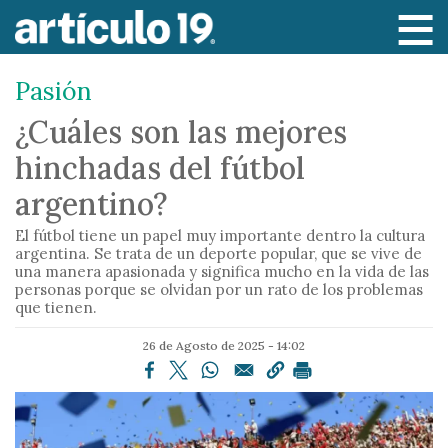
P
a
s
Pasión
a
r
¿Cuáles son las mejores
a
hinchadas del fútbol
l
c
argentino?
o
El fútbol tiene un papel muy importante dentro la cultura
n
argentina. Se trata de un deporte popular, que se vive de
t
una manera apasionada y significa mucho en la vida de las
e
personas porque se olvidan por un rato de los problemas
que tienen.
n
i
26 de Agosto de 2025 - 14:02
d
o
p
r