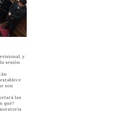
evisional, y
la sesión
tán
 establece
ue son
vetará las
en qué?
 moratoria