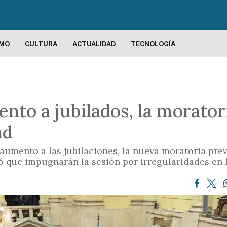
P
a
s
a
SMO
CULTURA
ACTUALIDAD
TECNOLOGÍA
r
a
l
c
nto a jubilados, la moratori
o
n
ad
t
e
 aumento a las jubilaciones, la nueva moratoria pre
n
tó que impugnarán la sesión por irregularidades en 
i
d
o
p
r