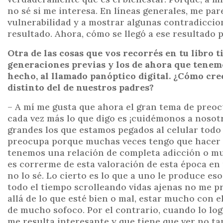
no sé si me interesa. En líneas generales, me pa
vulnerabilidad y a mostrar algunas contradiccion
resultado. Ahora, cómo se llegó a ese resultado p
Otra de las cosas que vos recorrés en tu libro 
generaciones previas y los de ahora que tenemos 
hecho, al llamado panóptico digital. ¿Cómo cre
distinto del de nuestros padres?
– A mí me gusta que ahora el gran tema de preocu
cada vez más lo que digo es ¡cuidémonos a nosotr
grandes los que estamos pegados al celular todo
preocupa porque muchas veces tengo que hacer 
tenemos una relación de completa adicción o mu
es correrme de esta valoración de esta época en 
no lo sé. Lo cierto es lo que a uno le produce eso
todo el tiempo scrolleando vidas ajenas no me p
allá de lo que esté bien o mal, estar mucho con 
de mucho sofoco. Por el contrario, cuando lo lo
me resulta interesante y que tiene que ver no ta