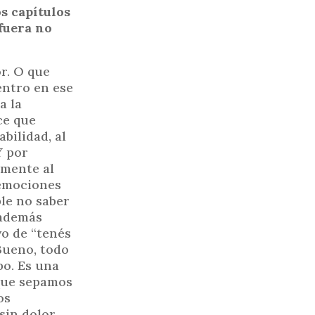
os capítulos
 fuera no
r. O que
ntro en ese
a la
ce que
bilidad, al
Y por
emente al
 emociones
ble no saber
 además
vo de “tenés
 Bueno, todo
po. Es una
nque sepamos
os
sin dolor