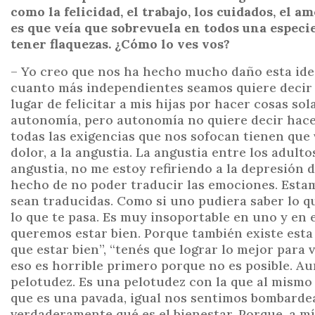
como la felicidad, el trabajo, los cuidados, el 
es que veía que sobrevuela en todos una especie
tener flaquezas. ¿Cómo lo ves vos?
– Yo creo que nos ha hecho mucho daño esta ide
cuanto más independientes seamos quiere decir
lugar de felicitar a mis hijas por hacer cosas s
autonomía, pero autonomía no quiere decir hacer
todas las exigencias que nos sofocan tienen que v
dolor, a la angustia. La angustia entre los adul
angustia, no me estoy refiriendo a la depresión 
hecho de no poder traducir las emociones. Esta
sean traducidas. Como si uno pudiera saber lo qu
lo que te pasa. Es muy insoportable en uno y en e
queremos estar bien. Porque también existe esta 
que estar bien”, “tenés que lograr lo mejor para 
eso es horrible primero porque no es posible. Au
pelotudez. Es una pelotudez con la que al mism
que es una pavada, igual nos sentimos bombardea
verdaderamente qué es el bienestar. Porque, a mí 