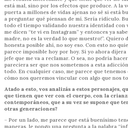
está mal, sino por los efectos que produce. A la 
puerta a millones de vidas ajenas no sé si está b
a preguntar qué piensan de mí. Sería ridículo. B
todo el tiempo validando nuestra identidad con 
me dicen “te vi en Instagram” y entonces ya sab
madre, no es la verdad lo que muestro!”. Quiero 
honesta posible ahí, no soy eso. Con esto no qui
parece imposible hoy por hoy. Si yo ahora dijer
jefe que me va a reclamar. O sea, no podría hace
pareciera ser que nos sometemos a esta adicció
todo. En cualquier caso, me parece que tenemos
cómo nos queremos vincular con algo que nos t
Atado a esto, vos analizás a estos personajes, q
que tienen que ver con el cuerpo, con la crianz
contemporáneos, que a su vez se supone que te
otras generaciones?
– Por un lado, me parece que está buenísimo ten
maneras, le pongo una pregunta a la palabra “in