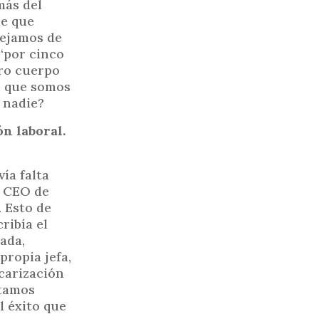
más del
de que
dejamos de
 “por cinco
tro cuerpo
e que somos
 nadie?
n laboral.
ía falta
s CEO de
 Esto de
ribía el
zada,
propia jefa,
ecarización
stamos
l éxito que