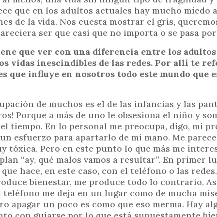
rece que en los adultos actuales hay mucho miedo a
es de la vida. Nos cuesta mostrar el gris, queremo
areciera ser que casi que no importa o se pasa por
tiene que ver con una diferencia entre los adultos
vidas inescindibles de las redes. Por allí te refe
es que influye en nosotros todo este mundo que e
pación de muchos es el de las infancias y las pant
os! Porque a más de uno le obsesiona el niño y so
 el tiempo. En lo personal me preocupa, digo, mi p
un esfuerzo para apartarlo de mi mano. Me parece
y tóxica. Pero en este punto lo que más me intere
plan “ay, qué malos vamos a resultar”. En primer l
 que hace, en este caso, con el teléfono o las redes
roduce bienestar, me produce todo lo contrario. A
el teléfono me deja en un lugar como de mucha mis
gro apagar un poco es como que eso merma. Hay al
nto con guíarse por lo que está supuestamente bie