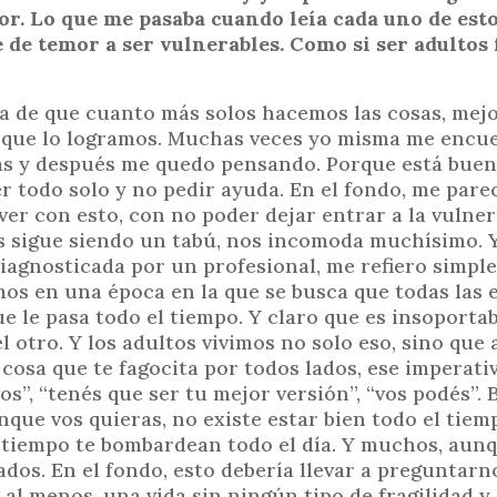
amor. Lo que me pasaba cuando leía cada uno de est
 de temor a ser vulnerables. Como si ser adultos
a de que cuanto más solos hacemos las cosas, mejo
 que lo logramos. Muchas veces yo misma me encue
olas y después me quedo pensando. Porque está buen
 todo solo y no pedir ayuda. En el fondo, me pare
er con esto, con no poder dejar entrar a la vulnera
tos sigue siendo un tabú, nos incomoda muchísimo. 
diagnosticada por un profesional, me refiero simpl
mos en una época en la que se busca que todas las
e le pasa todo el tiempo. Y claro que es insoporta
l otro. Y los adultos vivimos no solo eso, sino que
cosa que te fagocita por todos lados, ese imperati
vos”, “tenés que ser tu mejor versión”, “vos podés”.
nque vos quieras, no existe estar bien todo el tiem
o tiempo te bombardean todo el día. Y muchos, au
dos. En el fondo, esto debería llevar a preguntarn
al menos, una vida sin ningún tipo de fragilidad y 