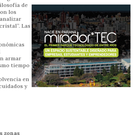
ilosofía de
con los
analizar
ristal”. Las
económicas
l
on armar
ismo tiempo
.
olvencia en
 cuidados y
as zonas