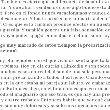
 También es cierto que, a diferencia de la adultez 
aboral. Y que ahora vendemos como algo bueno esto 
ez. Pero en el fondo nunca vacacionamos y nunca 
 y desconectar. Y hasta no sé si me animaría a decir
”. Creo que esto también produce efectos en nues
a guardia. Y también genera una falsa sensación d
 voy a poder apagar cinco días el celular si no soy
lgo muy marcado de estos tiempos: la precarizació
tacional.
 y pluriempleo con el que vivimos, sentía que todav
e vivimos. Hoy en día entrás a LinkedIn y son todo
muchos casos en realidad son de una sola persona.
ermina precarizando a todos al extremo. Cuando esc
ón en la que estaba mi pareja sin laburo, yo embara
r. Entonces, digo, en el fondo no es que yo era mi 
todo el imaginario que eso trae, es que hay una pr
s y cuatro trabajos. Entonces habría que ver qué e
s son muy dolorosos y si solo nos quedamos con e