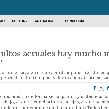
P
a
s
a
SMO
CULTURA
ACTUALIDAD
TECNOLOGÍA
r
a
l
c
adultos actuales hay mucho m
o
n
”
t
e
do”, un ensayo en el que aborda algunas tensiones q
n
ágenes de éxito tramposas llevan a mayor precariza
i
d
o
e nos mostró de forma seria, prolija y ordenada. E
p
rabajo, el que tiene distintas parejas, el que no sa
r
 en la introducción de su flamante libro Todas las