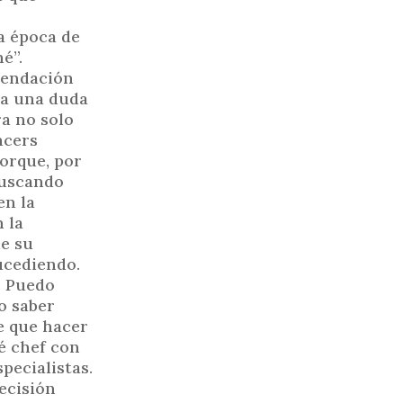
la época de
é”.
omendación
ía una duda
ra no solo
ncers
porque, por
buscando
en la
 la
le su
ucediendo.
. Puedo
o saber
ne que hacer
ré chef con
pecialistas.
ecisión