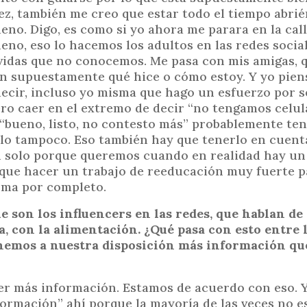
vez, también me creo que estar todo el tiempo abrié
ueno. Digo, es como si yo ahora me parara en la call
ueno, eso lo hacemos los adultos en las redes socia
vidas que no conocemos. Me pasa con mis amigas, q
en supuestamente qué hice o cómo estoy. Y yo piens
decir, incluso yo misma que hago un esfuerzo por s
ero caer en el extremo de decir “no tengamos celul
a “bueno, listo, no contesto más” probablemente te
rlo tampoco. Eso también hay que tenerlo en cuenta
n solo porque queremos cuando en realidad hay un
 que hacer un trabajo de reeducación muy fuerte 
oma por completo.
ue son los influencers en las redes, que hablan de
a, con la alimentación. ¿Qué pasa con esto entre 
nemos a nuestra disposición más información que
er más información. Estamos de acuerdo con eso. Y
formación” ahí porque la mayoría de las veces no e