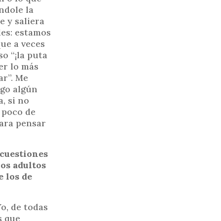
ndole la
e y saliera
les: estamos
ue a veces
o “¡la puta
er lo más
ar”. Me
ngo algún
, si no
 poco de
para pensar
 cuestiones
los adultos
 los de
o, de todas
s que