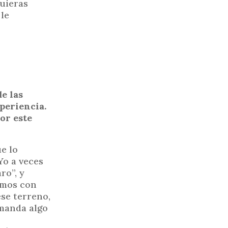
uieras
 le
de las
xperiencia.
or este
e lo
Yo a veces
ro”, y
amos con
se terreno,
manda algo