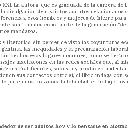
 XXI. La autora, que es graduada de la carrera de F
i
 la divulgación de distintos asuntos relacionados 
n
eferencia a esos hombres y mujeres de hierro para 
c
nte son tildados como parte de la generación “de c
i
arios mandatos.
p
a
s y literarias, sin perder de vista las coyunturas 
l
gentina, las inequidades y la precarización labora
están hechos esos lugares comunes, cómo se llegar
nsajes machacones en las redes sociales que, al m
genes gratificantes, sofocan y producen malestar
ienen sus contactos entre sí, el libro indaga con s
 pie en cuatro zonas: la felicidad, el trabajo, los
rededor de ser adultos hoy y lo pensaste en algun