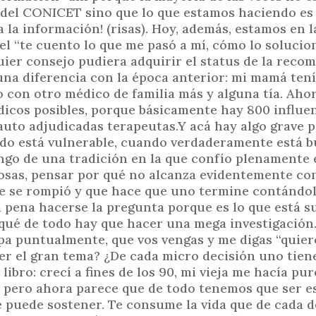
a del CONICET sino que lo que estamos haciendo es
 la información! (risas). Hoy, además, estamos en 
el “te cuento lo que me pasó a mí, cómo lo solucion
uier consejo pudiera adquirir el status de la rec
 una diferencia con la época anterior: mi mamá ten
o con otro médico de familia más y alguna tía. Aho
dicos posibles, porque básicamente hay 800 influe
auto adjudicadas terapeutas.Y acá hay algo grave 
ando está vulnerable, cuando verdaderamente está 
ngo de una tradición en la que confío plenamente 
cosas, pensar por qué no alcanza evidentemente con
que se rompió y que hace que uno termine contándo
a pena hacerse la pregunta porque es lo que está s
qué de todo hay que hacer una mega investigación
pa puntualmente, que vos vengas y me digas “quier
 ser el gran tema? ¿De cada micro decisión uno tie
libro: crecí a fines de los 90, mi vieja me hacía pu
n, pero ahora parece que de todo tenemos que ser es
e puede sostener. Te consume la vida que de cada d