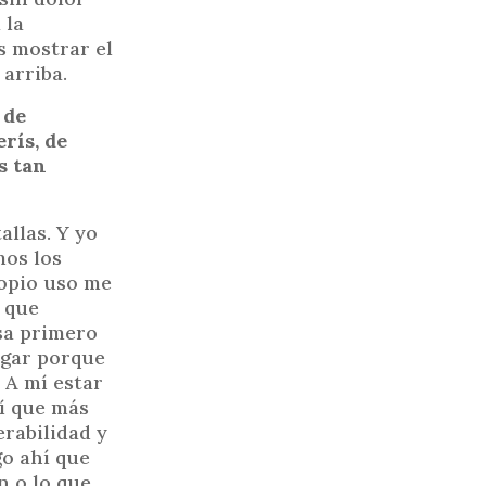
 la
s mostrar el
 arriba.
 de
rís, de
s tan
allas. Y yo
mos los
ropio uso me
 que
sa primero
ugar porque
. A mí estar
sí que más
erabilidad y
go ahí que
n o lo que