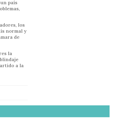
 un país
roblemas,
adores, los
aís normal y
Cámara de
res la
blindaje
artido a la