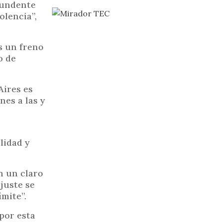
ntundente
olencia”,
es un freno
o de
Aires es
nes a las y
lidad y
n un claro
juste se
mite”.
por esta