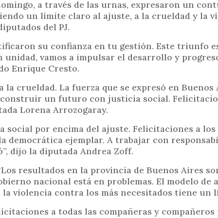
 domingo, a través de las urnas, expresaron un co
i
endo un límite claro al ajuste, a la crueldad y la vi
n
diputados del PJ.
c
i
tificaron su confianza en tu gestión. Este triunfo 
p
on unidad, vamos a impulsar el desarrollo y progres
ado Enrique Cresto.
a
l
 a la crueldad. La fuerza que se expresó en Buenos 
onstruir un futuro con justicia social. Felicitacio
utada Lorena Arrozogaray.
a social por encima del ajuste. Felicitaciones a los
 democrática ejemplar. A trabajar con responsabi
”, dijo la diputada Andrea Zoff.
 “Los resultados en la provincia de Buenos Aires so
gobierno nacional está en problemas. El modelo de a
a violencia contra los más necesitados tiene un lí
licitaciones a todas las compañeras y compañeros 