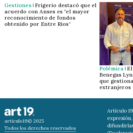
Gestiones
Frigerio destacó que el
acuerdo con Anses es "el mayor
reconocimiento de fondos
obtenido por Entre Ríos"
Polémica
El
Benegas Lyn
que gestiona
extranjeros
Artículo 1
expresión, 
artículo19© 2025
difundirla
Todos los derechos reservados