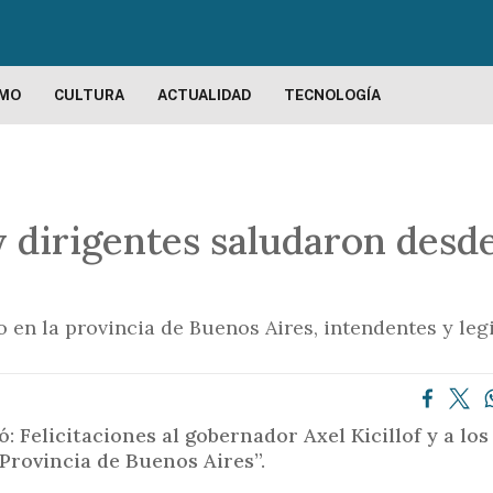
P
a
s
a
SMO
CULTURA
ACTUALIDAD
TECNOLOGÍA
r
a
l
c
y dirigentes saludaron desde
o
n
t
e
o en la provincia de Buenos Aires, intendentes y le
n
i
d
o
 Felicitaciones al gobernador Axel Kicillof y a lo
p
Provincia de Buenos Aires”.
r