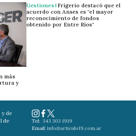
Gestiones
Frigerio destacó que el
acuerdo con Anses es "el mayor
reconocimiento de fondos
obtenido por Entre Ríos"
a
n más
rtura y
 y de
l de
Tel:
343 303 1919
Email:
info@articulo19.com.ar