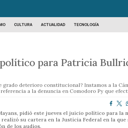
P
a
s
a
SMO
CULTURA
ACTUALIDAD
TECNOLOGÍA
r
a
l
c
 político para Patricia Bullr
o
n
t
e
 grado deterioro constitucional? Instamos a la Cám
n
n referencia a la denuncia en Comodoro Py que efect
i
d
o
ayans, pidió este jueves el juicio político para la 
p
realizó su cartera en la Justicia Federal en la que
r
ión de los audios.