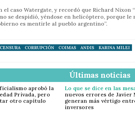
n el caso Watergate, y recordó que Richard Nixon 
o se despidió, yéndose en helicóptero, porque le 
bierno es mentirle al pueblo argentino”.
CENSURA
CORRUPCIÓN
COIMAS
ANDIS
KARINA MILEI
Últimas noticias
oficialismo aprobó la
Lo que se dice en las mes
edad Privada, pero
nuevos errores de Javier 
tar otro capítulo
generan más vértigo entr
inversores