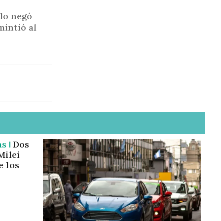
“lo negó
mintió al
as
Dos
Milei
e los