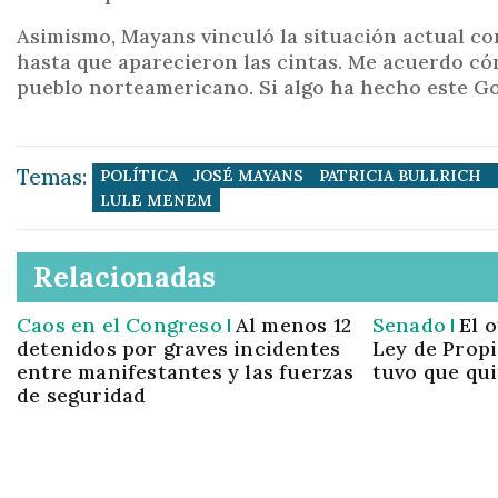
Asimismo, Mayans vinculó la situación actual co
hasta que aparecieron las cintas. Me acuerdo cóm
pueblo norteamericano. Si algo ha hecho este Go
Temas:
POLÍTICA
JOSÉ MAYANS
PATRICIA BULLRICH
LULE MENEM
Relacionadas
Caos en el Congreso
Al menos 12
Senado
El 
detenidos por graves incidentes
Ley de Propi
entre manifestantes y las fuerzas
tuvo que qui
de seguridad