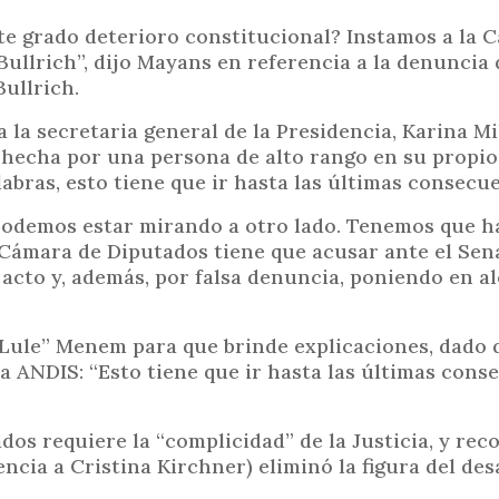
i
te grado deterioro constitucional? Instamos a la 
n
Bullrich”, dijo Mayans en referencia a la denuncia
c
ullrich.
i
p
la secretaria general de la Presidencia, Karina Mi
 hecha por una persona de alto rango en su propio
a
bras, esto tiene que ir hasta las últimas consecue
l
podemos estar mirando a otro lado. Tenemos que h
Cámara de Diputados tiene que acusar ante el Sena
 acto y, además, por falsa denuncia, poniendo en al
“Lule” Menem para que brinde explicaciones, dado 
 ANDIS: “Esto tiene que ir hasta las últimas conse
dos requiere la “complicidad” de la Justicia, y rec
cia a Cristina Kirchner) eliminó la figura del des