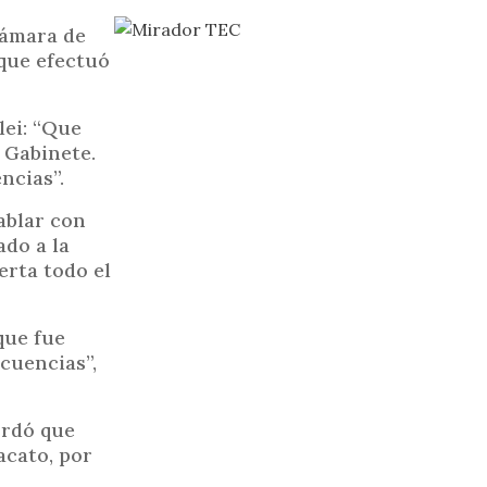
Cámara de
 que efectuó
lei: “Que
 Gabinete.
ncias”.
ablar con
do a la
erta todo el
que fue
cuencias”,
ordó que
acato, por