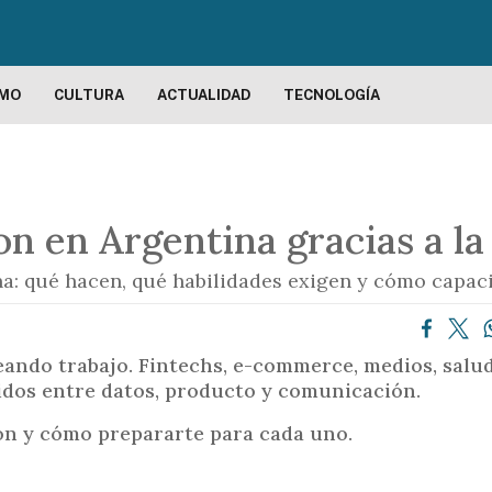
P
a
s
a
SMO
CULTURA
ACTUALIDAD
TECNOLOGÍA
r
a
l
c
 en Argentina gracias a la i
o
n
a: qué hacen, qué habilidades exigen y cómo capaci
t
e
n
eando trabajo. Fintechs, e-commerce, medios, salud
i
ridos entre datos, producto y comunicación.
d
o
ron y cómo prepararte para cada uno.
p
r