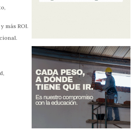
to,
 y más ROI.
cional.
d,