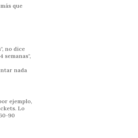
e más que
", no dice
 4 semanas",
untar nada
por ejemplo,
ckets. Lo
 60-90