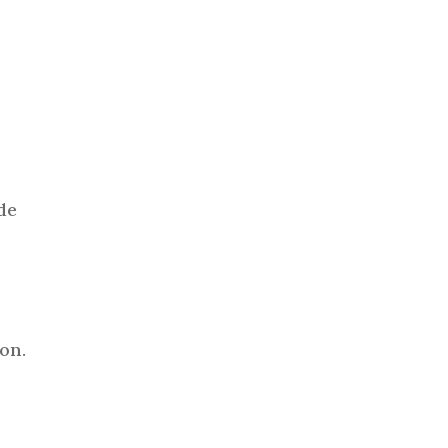
de
on.