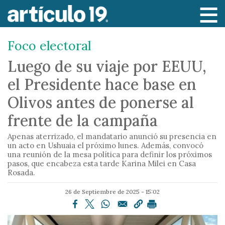
P
a
s
Foco electoral
a
r
Luego de su viaje por EEUU,
a
el Presidente hace base en
l
c
Olivos antes de ponerse al
o
frente de la campaña
n
t
Apenas aterrizado, el mandatario anunció su presencia en
e
un acto en Ushuaia el próximo lunes. Además, convocó
una reunión de la mesa política para definir los próximos
n
pasos, que encabeza esta tarde Karina Milei en Casa
i
Rosada.
d
26 de Septiembre de 2025 - 15:02
o
p
r