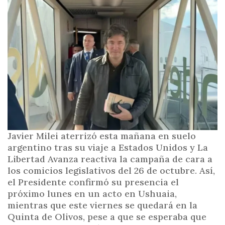
i
n
c
i
p
a
l
Javier Milei aterrizó esta mañana en suelo
argentino tras su viaje a Estados Unidos y La
Libertad Avanza reactiva la campaña de cara a
los comicios legislativos del 26 de octubre. Así,
el Presidente confirmó su presencia el
próximo lunes en un acto en Ushuaia,
mientras que este viernes se quedará en la
Quinta de Olivos, pese a que se esperaba que