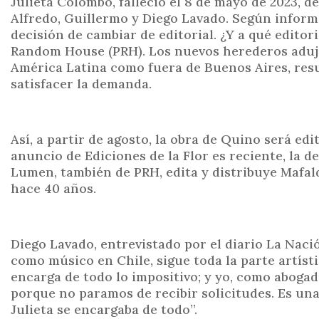
Julieta Colombo, falleció el 8 de mayo de 2023, de
Alfredo, Guillermo y Diego Lavado. Según informó
decisión de cambiar de editorial. ¿Y a qué edito
Random House (PRH). Los nuevos herederos adujer
América Latina como fuera de Buenos Aires, resul
satisfacer la demanda.
Así, a partir de agosto, la obra de Quino será ed
anuncio de Ediciones de la Flor es reciente, la 
Lumen, también de PRH, edita y distribuye Mafal
hace 40 años.
Diego Lavado, entrevistado por el diario La Naci
como músico en Chile, sigue toda la parte artísti
encarga de todo lo impositivo; y yo, como abogad
porque no paramos de recibir solicitudes. Es un
Julieta se encargaba de todo”.