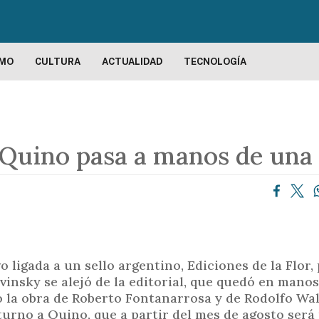
P
a
s
a
SMO
CULTURA
ACTUALIDAD
TECNOLOGÍA
r
a
l
c
e Quino pasa a manos de una
o
n
t
e
n
i
d
 ligada a un sello argentino, Ediciones de la Flor,
o
vinsky se alejó de la editorial, que quedó en manos
p
do la obra de Roberto Fontanarrosa y de Rodolfo Wa
r
turno a Quino, que a partir del mes de agosto será