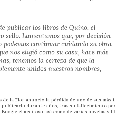
i
n
c
i
de publicar los libros de Quino, el
p
o sello. Lamentamos que, por decisión
a
no podemos continuar cuidando su obra
l
ue nos eligió como su casa, hace más
mas, tenemos la certeza de que la
blemente unidos nuestros nombres,
 de la Flor anunció la pérdida de uno de sus más
e publicarlo durante años, tras su fallecimiento pe
Boogie el aceitoso, así como de varias novelas y li