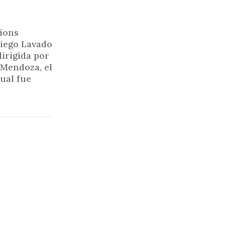
tions
Diego Lavado
irigida por
 Mendoza, el
ual fue