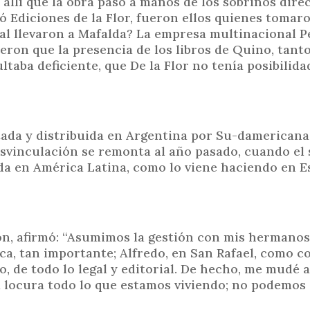
 allí que la obra pasó a manos de los sobrinos direc
 Ediciones de la Flor, fueron ellos quienes tomaro
rial llevaron a Mafalda? La empresa multinacional 
on que la presencia de los libros de Quino, tant
taba deficiente, que De la Flor no tenía posibilida
itada y distribuida en Argentina por Su-damericana.
desvinculación se remonta al año pasado, cuando el 
da en América Latina, como lo viene haciendo en 
ón, afirmó: “Asumimos la gestión con mis hermanos:
ca, tan importante; Alfredo, en San Rafael, como c
o, de todo lo legal y editorial. De hecho, me mudé 
a locura todo lo que estamos viviendo; no podemos