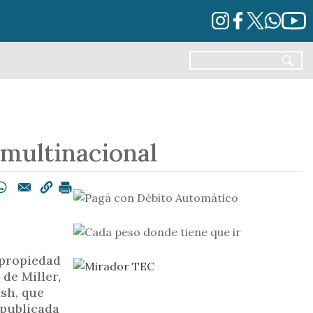
 multinacional
 propiedad
 de Miller,
lsh, que
 publicada