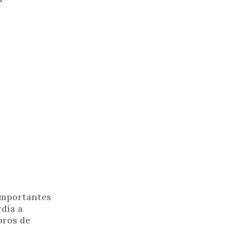
 importantes
rdía a
bros de