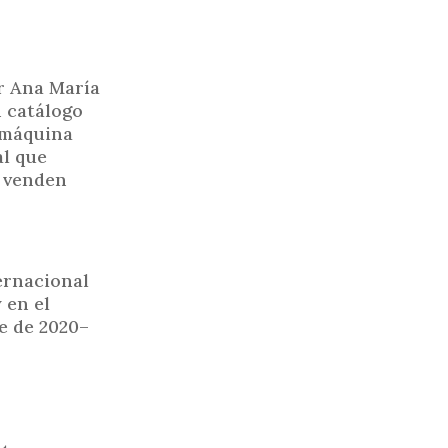
or Ana María
n catálogo
 máquina
al que
o venden
ernacional
 en el
e de 2020–