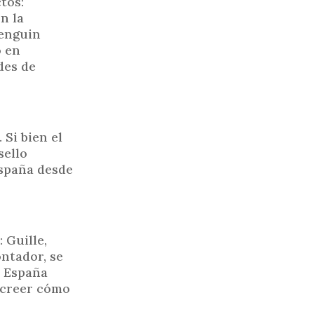
tos:
n la
Penguin
o en
des de
 Si bien el
sello
España desde
 Guille,
ontador, se
a España
 creer cómo