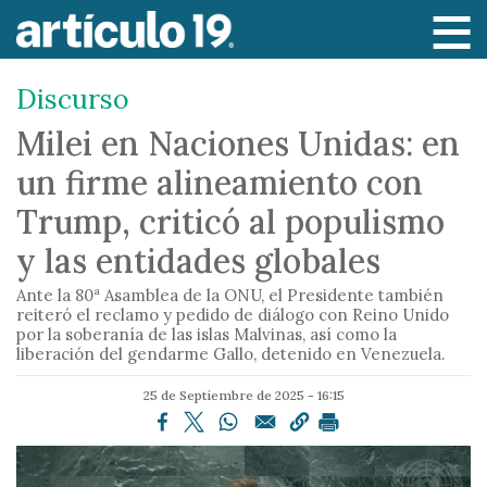
P
a
s
Discurso
a
r
Milei en Naciones Unidas: en
a
un firme alineamiento con
l
c
Trump, criticó al populismo
o
y las entidades globales
n
t
Ante la 80ª Asamblea de la ONU, el Presidente también
e
reiteró el reclamo y pedido de diálogo con Reino Unido
por la soberanía de las islas Malvinas, así como la
n
liberación del gendarme Gallo, detenido en Venezuela.
i
d
25 de Septiembre de 2025 - 16:15
o
p
r