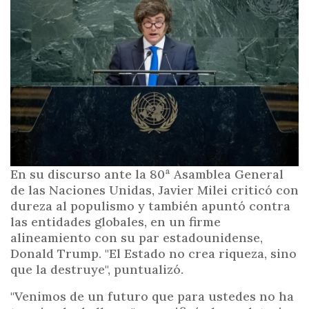
i
n
c
i
p
a
l
En su discurso ante la 80ª Asamblea General
de las Naciones Unidas, Javier Milei criticó con
dureza al populismo y también apuntó contra
las entidades globales, en un firme
alineamiento con su par estadounidense,
Donald Trump. "El Estado no crea riqueza, sino
que la destruye", puntualizó.
"Venimos de un futuro que para ustedes no ha