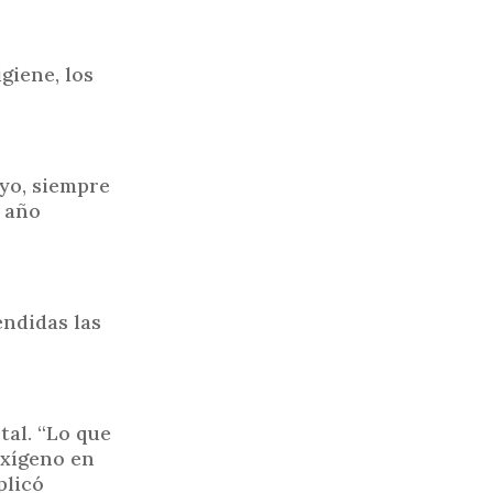
giene, los
ayo, siempre
r año
endidas las
tal. “Lo que
oxígeno en
plicó