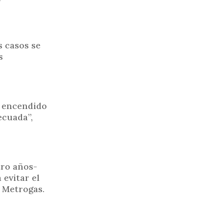
s casos se
s
l encendido
ecuada”,
tro años-
 evitar el
o Metrogas.