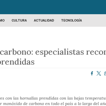
P
a
s
a
SMO
CULTURA
ACTUALIDAD
TECNOLOGÍA
r
a
l
c
arbono: especialistas reco
o
n
prendidas
t
e
n
i
d
o
es con las hornallas prendidas con las bajas temperatu
p
 monóxido de carbono en todo el país a lo largo del añ
r