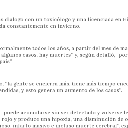
i
n
c
as dialogó con un toxicólogo y una licenciada en Hi
 da constantemente en invierno.
i
p
a
l
normalmente todos los años, a partir del mes de m
algunos casos, hay muertes” y, según detalló, “po
aís”.
ío, “la gente se encierra más, tiene más tiempo enc
endidas, y esto genera un aumento de los casos”.
r, puede acumularse sin ser detectado y volverse le
lo rojo y produce una hipoxia, una disminución de 
oso, infarto masivo e incluso muerte cerebral”, ex