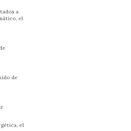
tados a
ático, el
 de
xido de
ar
gética, el