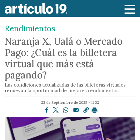
P
a
s
Rendimientos
a
r
Naranja X, Ualá o Mercado
a
Pago: ¿Cuál es la billetera
l
c
virtual que más está
o
pagando?
n
t
Las condiciones actualizadas de las billeteras virtuales
e
renuevan la oportunidad de mejores rendimientos.
n
23 de Septiembre de 2025 - 11:02
i
d
o
p
r