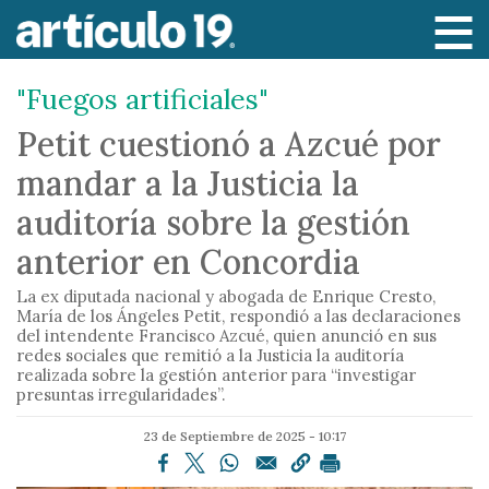
P
a
s
"Fuegos artificiales"
a
r
Petit cuestionó a Azcué por
a
mandar a la Justicia la
l
c
auditoría sobre la gestión
o
anterior en Concordia
n
t
La ex diputada nacional y abogada de Enrique Cresto,
e
María de los Ángeles Petit, respondió a las declaraciones
del intendente Francisco Azcué, quien anunció en sus
n
redes sociales que remitió a la Justicia la auditoría
i
realizada sobre la gestión anterior para “investigar
presuntas irregularidades”.
d
o
23 de Septiembre de 2025 - 10:17
p
r