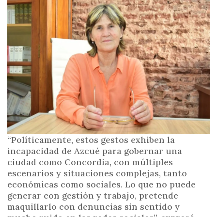
i
n
c
i
p
a
l
“Políticamente, estos gestos exhiben la
incapacidad de Azcué para gobernar una
ciudad como Concordia, con múltiples
escenarios y situaciones complejas, tanto
económicas como sociales. Lo que no puede
generar con gestión y trabajo, pretende
maquillarlo con denuncias sin sentido y