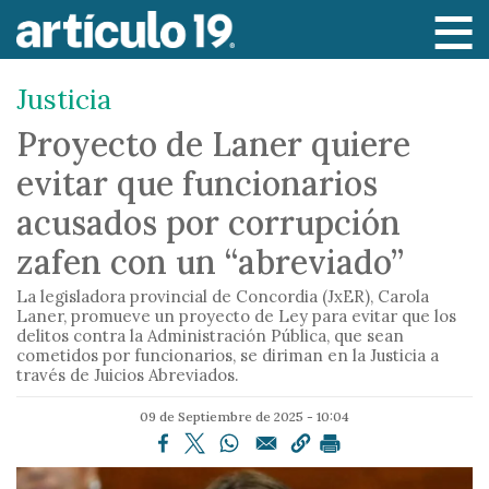
P
a
s
Justicia
a
r
Proyecto de Laner quiere
a
evitar que funcionarios
l
c
acusados por corrupción
o
zafen con un “abreviado”
n
t
La legisladora provincial de Concordia (JxER), Carola
e
Laner, promueve un proyecto de Ley para evitar que los
delitos contra la Administración Pública, que sean
n
cometidos por funcionarios, se diriman en la Justicia a
i
través de Juicios Abreviados.
d
09 de Septiembre de 2025 - 10:04
o
p
r