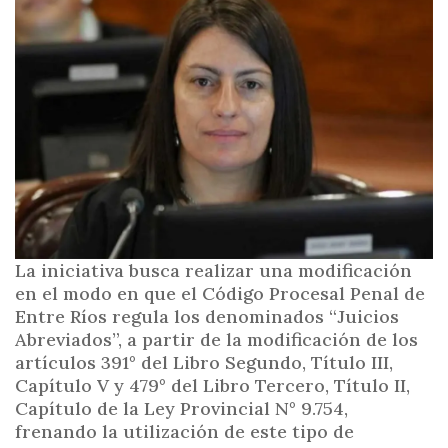
i
n
c
i
p
a
l
La iniciativa busca realizar una modificación
en el modo en que el Código Procesal Penal de
Entre Ríos regula los denominados “Juicios
Abreviados”, a partir de la modificación de los
artículos 391° del Libro Segundo, Título III,
Capítulo V y 479° del Libro Tercero, Título II,
Capítulo de la Ley Provincial N° 9.754,
frenando la utilización de este tipo de