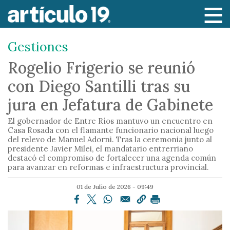
P
a
s
Gestiones
a
r
Rogelio Frigerio se reunió
a
con Diego Santilli tras su
l
c
jura en Jefatura de Gabinete
o
El gobernador de Entre Ríos mantuvo un encuentro en
n
Casa Rosada con el flamante funcionario nacional luego
t
del relevo de Manuel Adorni. Tras la ceremonia junto al
e
presidente Javier Milei, el mandatario entrerriano
destacó el compromiso de fortalecer una agenda común
n
para avanzar en reformas e infraestructura provincial.
i
d
01 de Julio de 2026 - 09:49
o
p
r