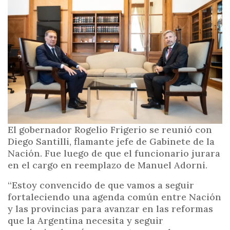
i
n
c
i
p
a
l
El gobernador Rogelio Frigerio se reunió con
Diego Santilli, flamante jefe de Gabinete de la
Nación. Fue luego de que el funcionario jurara
en el cargo en reemplazo de Manuel Adorni.
“Estoy convencido de que vamos a seguir
fortaleciendo una agenda común entre Nación
y las provincias para avanzar en las reformas
que la Argentina necesita y seguir