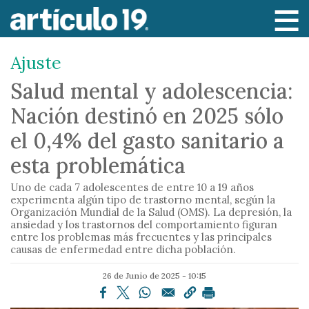
P
a
s
Ajuste
a
r
Salud mental y adolescencia:
a
Nación destinó en 2025 sólo
l
c
el 0,4% del gasto sanitario a
o
esta problemática
n
t
Uno de cada 7 adolescentes de entre 10 a 19 años
e
experimenta algún tipo de trastorno mental, según la
Organización Mundial de la Salud (OMS). La depresión, la
n
ansiedad y los trastornos del comportamiento figuran
i
entre los problemas más frecuentes y las principales
causas de enfermedad entre dicha población.
d
o
26 de Junio de 2025 - 10:15
p
r