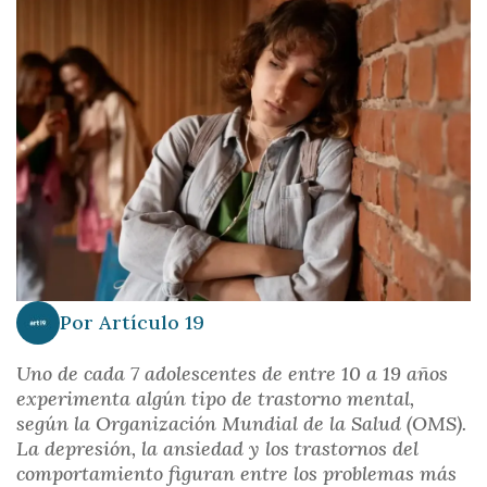
i
n
c
i
p
a
l
Por
Artículo 19
Uno de cada 7 adolescentes de entre 10 a 19 años
experimenta algún tipo de trastorno mental,
según la Organización Mundial de la Salud (OMS).
La depresión, la ansiedad y los trastornos del
comportamiento figuran entre los problemas más