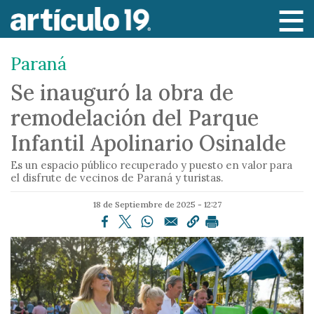
P
a
s
Paraná
a
r
Se inauguró la obra de
a
remodelación del Parque
l
c
Infantil Apolinario Osinalde
o
Es un espacio público recuperado y puesto en valor para
n
el disfrute de vecinos de Paraná y turistas.
t
e
18 de Septiembre de 2025 - 12:27
n
i
d
o
p
r