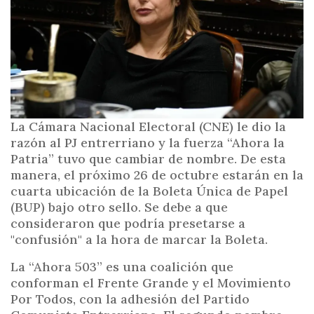
i
n
c
i
p
a
l
La Cámara Nacional Electoral (CNE) le dio la
razón al PJ entrerriano y la fuerza “Ahora la
Patria” tuvo que cambiar de nombre. De esta
manera, el próximo 26 de octubre estarán en la
cuarta ubicación de la Boleta Única de Papel
(BUP) bajo otro sello. Se debe a que
consideraron que podría presetarse a
"confusión" a la hora de marcar la Boleta.
La “Ahora 503” es una coalición que
conforman el Frente Grande y el Movimiento
Por Todos, con la adhesión del Partido