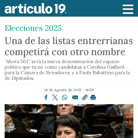
P
a
s
Elecciones 2025
a
r
Una de las listas entrerrianas
a
competirá con otro nombre
l
c
“Ahora 503” será la nueva denominación del espacio
o
político que tiene como candidatas a Carolina Gaillard
para la Cámara de Senadores, y a Paola Rubattino para la
n
de Diputados.
t
e
26 de Agosto de 2025 - 14:58
n
i
d
o
p
r