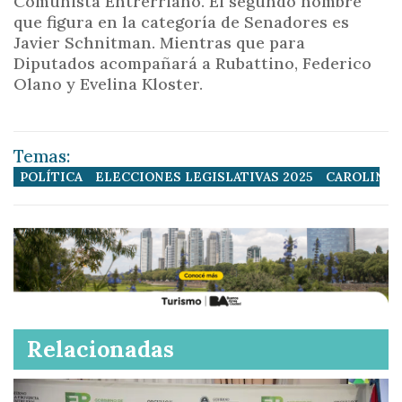
Comunista Entrerriano. El segundo nombre
que figura en la categoría de Senadores es
Javier Schnitman. Mientras que para
Diputados acompañará a Rubattino, Federico
Olano y Evelina Kloster.
Temas:
POLÍTICA
ELECCIONES LEGISLATIVAS 2025
CAROLINA 
Relacionadas