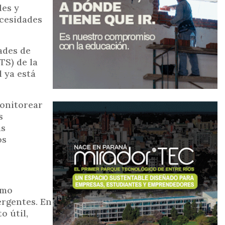
des y
ecesidades
dades de
TS) de la
l ya está
monitorear
s
as
os
omo
ergentes. En
o útil,