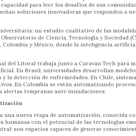
 capacidad para leer los desafíos de sus comunida
i
diseñan soluciones innovadoras que responden a n
n
c
i
universitaria: un estudio cualitativo de las modali
p
 Observatorio de Ciencia, Tecnología y Sociedad (C
a
 Colombia y México, donde la inteligencia artificia
l
nal del Litoral trabaja junto a Caravan Tech para 
ficial. En Brasil, universidades desarrollan modelo
 y la detección de enfermedades. En Chile, sistem
ltivos. En Colombia se están automatizando proces
ra alertas tempranas ante inundaciones.
tización
cia una nueva etapa de automatización, conocida c
des humanas con el potencial de las tecnologías em
ntral: son espacios capaces de generar conocimient