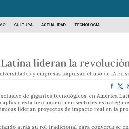
P
a
s
a
SMO
CULTURA
ACTUALIDAD
TECNOLOGÍA
r
a
l
c
atina lideran la revolució
o
n
iversidades y empresas impulsan el uso de IA en se
t
e
n
 exclusivo de gigantes tecnológicos: en América Lati
i
 aplicar esta herramienta en sectores estratégico
d
émicas lideran proyectos de impacto real en la pro
o
p
r
ando atrás su rol tradicional para convertirse e