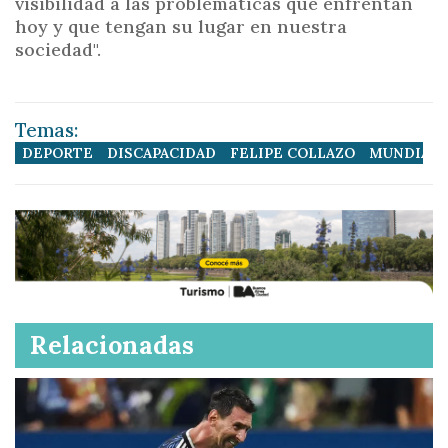
visibilidad a las problemáticas que enfrentan
hoy y que tengan su lugar en nuestra
sociedad".
Temas:
DEPORTE
DISCAPACIDAD
FELIPE COLLAZO
MUNDIAL 
Relacionadas