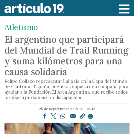
P
a
s
Atletismo
a
r
El argentino que participará
a
del Mundial de Trail Running
l
c
y suma kilómetros para una
o
causa solidaria
n
t
Felipe Collazo representará al país en la Copa del Mundo
e
de Canfranc, España, mientras impulsa una campaña para
ayudar a la Fundación El Arca Argentina, que recibe todos
n
los días a personas con discapacidad.
i
d
25 de Septiembre de 2025 - 19:42
o
p
r