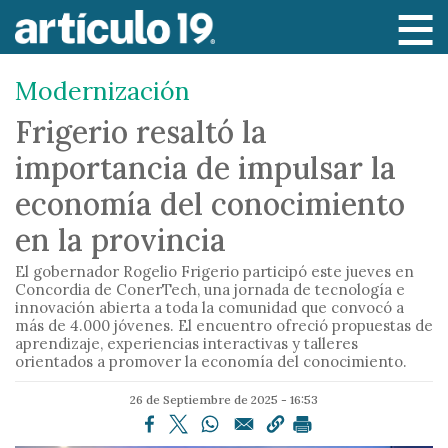
P
a
s
Modernización
a
r
Frigerio resaltó la
a
importancia de impulsar la
l
c
economía del conocimiento
o
en la provincia
n
t
El gobernador Rogelio Frigerio participó este jueves en
e
Concordia de ConerTech, una jornada de tecnología e
innovación abierta a toda la comunidad que convocó a
n
más de 4.000 jóvenes. El encuentro ofreció propuestas de
i
aprendizaje, experiencias interactivas y talleres
orientados a promover la economía del conocimiento.
d
o
26 de Septiembre de 2025 - 16:53
p
r