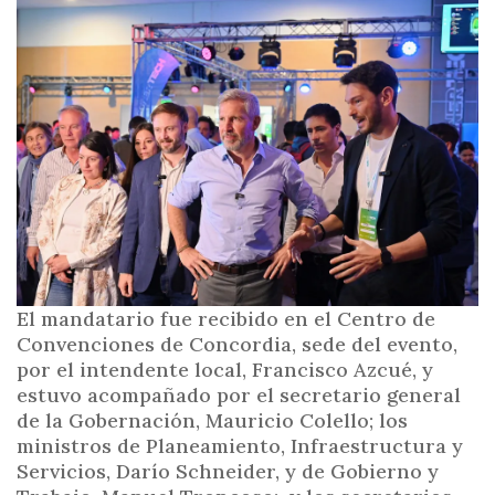
i
n
c
i
p
a
l
El mandatario fue recibido en el Centro de
Convenciones de Concordia, sede del evento,
por el intendente local, Francisco Azcué, y
estuvo acompañado por el secretario general
de la Gobernación, Mauricio Colello; los
ministros de Planeamiento, Infraestructura y
Servicios, Darío Schneider, y de Gobierno y