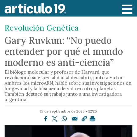
P
a
s
Revolución Genética
a
r
Gary Ruvkun: “No puedo
a
entender por qué el mundo
l
c
moderno es anti-ciencia”
o
El biólogo molecular y profesor de Harvard, que
n
revolucionó su especialidad al descubrir, junto a Victor
t
Ambros, los microARN, habló sobre sus investigaciones en
e
longevidad y la búsqueda de vida en otros planetas.
También destacó su trabajo junto a una investigadora
n
argentina.
i
d
15 de Septiembre de 2025 - 22:25
o
p
r