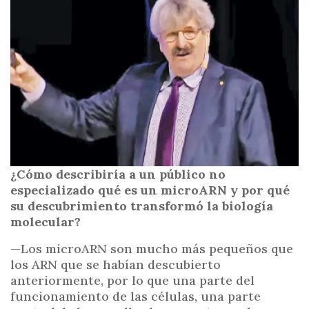
i
n
c
i
p
a
l
¿Cómo describiría a un público no
especializado qué es un microARN y por qué
su descubrimiento transformó la biología
molecular?
—Los microARN son mucho más pequeños que
los ARN que se habían descubierto
anteriormente, por lo que una parte del
funcionamiento de las células, una parte