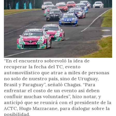
i
n
c
i
p
a
l
“En el encuentro sobrevoló la idea de
recuperar la fecha del TC, evento
automovilístico que atrae a miles de personas
no solo de nuestro país, sino de Uruguay,
Brasil y Paraguay”, señaló Chagas. “Para
enfrentar el costo de un evento así deben
confluir muchas voluntades”, hizo notar, y
anticipó que se reunirá con el presidente de la
ACTC, Hugo Mazzacane, para dialogar sobre la
posibilidad.