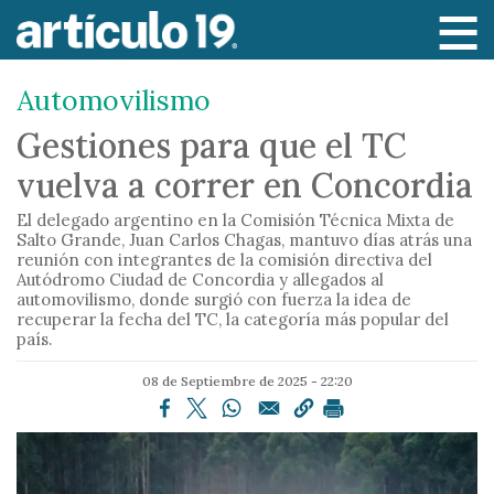
P
a
s
Automovilismo
a
r
Gestiones para que el TC
a
vuelva a correr en Concordia
l
c
El delegado argentino en la Comisión Técnica Mixta de
o
Salto Grande, Juan Carlos Chagas, mantuvo días atrás una
reunión con integrantes de la comisión directiva del
n
Autódromo Ciudad de Concordia y allegados al
t
automovilismo, donde surgió con fuerza la idea de
e
recuperar la fecha del TC, la categoría más popular del
país.
n
i
08 de Septiembre de 2025 - 22:20
d
o
p
r