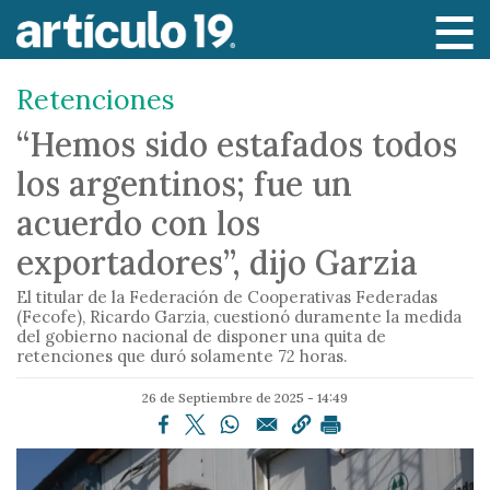
P
a
s
Retenciones
a
r
“Hemos sido estafados todos
a
los argentinos; fue un
l
c
acuerdo con los
o
exportadores”, dijo Garzia
n
t
El titular de la Federación de Cooperativas Federadas
e
(Fecofe), Ricardo Garzia, cuestionó duramente la medida
del gobierno nacional de disponer una quita de
n
retenciones que duró solamente 72 horas.
i
d
26 de Septiembre de 2025 - 14:49
o
p
r