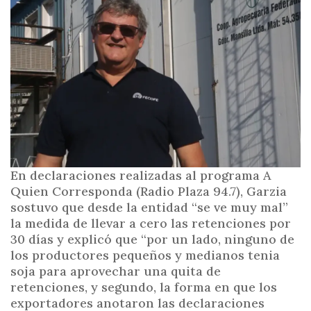
i
n
c
i
p
a
l
En declaraciones realizadas al programa A
Quien Corresponda (Radio Plaza 94.7), Garzia
sostuvo que desde la entidad “se ve muy mal”
la medida de llevar a cero las retenciones por
30 días y explicó que “por un lado, ninguno de
los productores pequeños y medianos tenia
soja para aprovechar una quita de
retenciones, y segundo, la forma en que los
exportadores anotaron las declaraciones