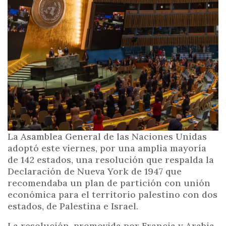
i
n
c
i
p
a
l
La Asamblea General de las Naciones Unidas
adoptó este viernes, por una amplia mayoría
de 142 estados, una resolución que respalda la
Declaración de Nueva York de 1947 que
recomendaba un plan de partición con unión
económica para el territorio palestino con dos
estados, de Palestina e Israel.
La resolución, promovida por Francia y Arabia