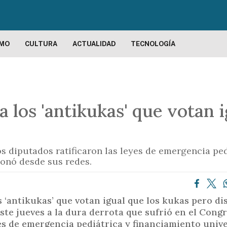
P
a
s
a
SMO
CULTURA
ACTUALIDAD
TECNOLOGÍA
r
a
l
c
 a los 'antikukas' que votan 
o
n
t
e
s diputados ratificaron las leyes de emergencia ped
n
ionó desde sus redes.
i
d
o
os ‘antikukas’ que votan igual que los kukas pero di
p
este jueves a la dura derrota que sufrió en el Cong
r
yes de emergencia pediátrica y financiamiento unive