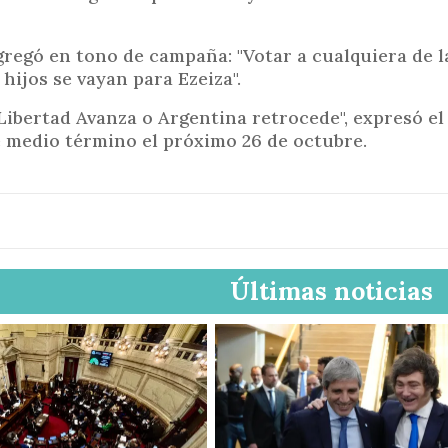
i
n
gregó en tono de campaña: "Votar a cualquiera de l
c
hijos se vayan para Ezeiza".
i
p
Libertad Avanza o Argentina retrocede", expresó el 
e medio término el próximo 26 de octubre.
a
l
Últimas noticias