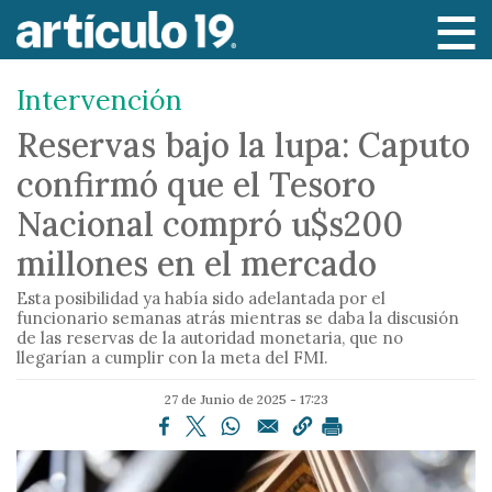
P
a
s
Intervención
a
r
Reservas bajo la lupa: Caputo
a
confirmó que el Tesoro
l
c
Nacional compró u$s200
o
millones en el mercado
n
t
Esta posibilidad ya había sido adelantada por el
e
funcionario semanas atrás mientras se daba la discusión
de las reservas de la autoridad monetaria, que no
n
llegarían a cumplir con la meta del FMI.
i
d
27 de Junio de 2025 - 17:23
o
p
r