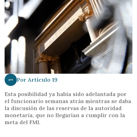
i
n
c
i
p
a
l
Por
Artículo 19
Esta posibilidad ya había sido adelantada por
el funcionario semanas atrás mientras se daba
la discusión de las reservas de la autoridad
monetaria, que no llegarían a cumplir con la
meta del FMI.