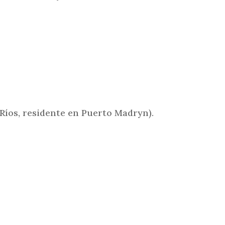
i
n
c
i
p
a
l
íos, residente en Puerto Madryn).