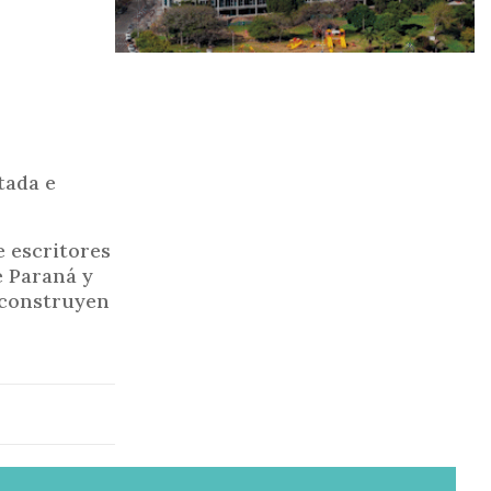
tada e
e escritores
e Paraná y
econstruyen