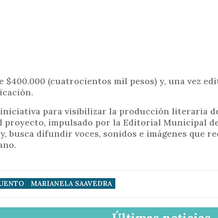
 $400.000 (cuatrocientos mil pesos) y, una vez edi
icación.
niciativa para visibilizar la producción literaria d
El proyecto, impulsado por la Editorial Municipal d
y, busca difundir voces, sonidos e imágenes que r
ano.
UENTO
MARIANELA SAAVEDRA
Últimas noticias