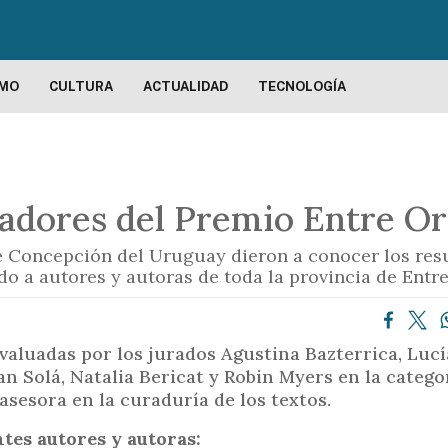
P
a
s
a
SMO
CULTURA
ACTUALIDAD
TECNOLOGÍA
r
a
l
c
nadores del Premio Entre Or
o
n
e Concepción del Uruguay dieron a conocer los resu
t
o a autores y autoras de toda la provincia de Entre
e
n
i
evaluadas por los jurados Agustina Bazterrica, Lucí
d
n Solá, Natalia Bericat y Robin Myers en la categor
o
sesora en la curaduría de los textos.
p
ntes autores y autoras:
r