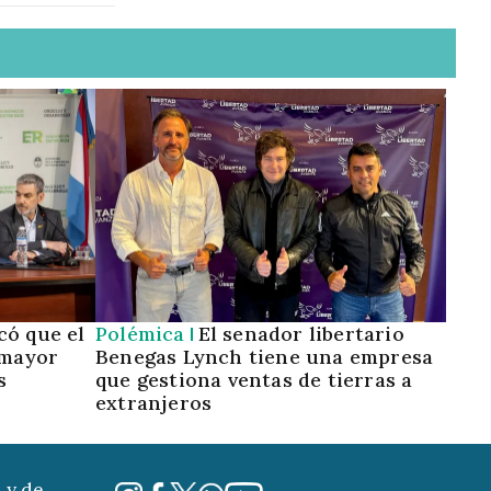
có que el
Polémica
El senador libertario
 mayor
Benegas Lynch tiene una empresa
s
que gestiona ventas de tierras a
extranjeros
 y de