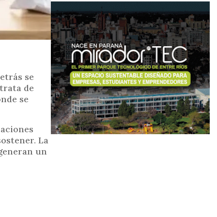
etrás se
trata de
onde se
zaciones
sostener. La
r generan un