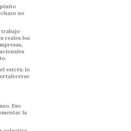
opósito
rechazo no
 trabajo
s reales los
empresas,
zacionales
to.
l estrés; lo
fortalecerse
ano. Eso
fomentar la
 colectivo,