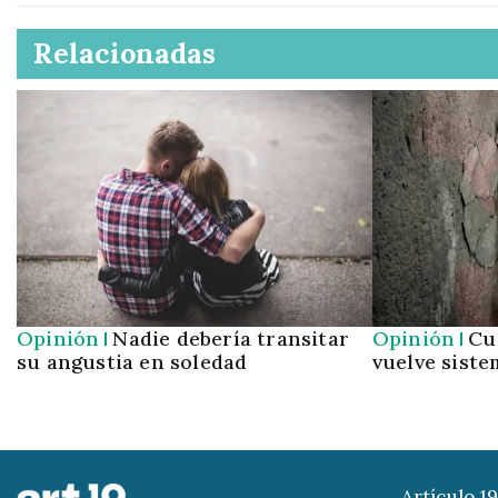
Relacionadas
Opinión
Nadie debería transitar
Opinión
Cu
su angustia en soledad
vuelve siste
Artículo 1