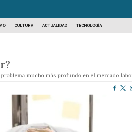
P
a
s
a
SMO
CULTURA
ACTUALIDAD
TECNOLOGÍA
r
a
l
c
ar?
o
n
un problema mucho más profundo en el mercado labor
t
e
n
i
d
o
p
r