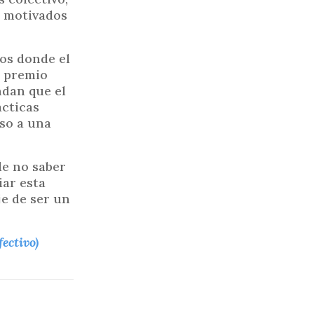
, motivados
nos donde el
n premio
ndan que el
ácticas
aso a una
de no saber
iar esta
je de ser un
ectivo)