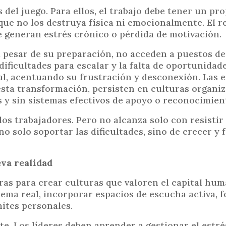
del juego. Para ellos, el trabajo debe tener un pr
que no los destruya física ni emocionalmente. El 
ue generan estrés crónico o pérdida de motivación.
a pesar de su preparación, no acceden a puestos de
ificultades para escalar y la falta de oportunidade
l, acentuando su frustración y desconexión. Las 
esta transformación, persisten en culturas organi
s y sin sistemas efectivos de apoyo o reconocimien
los trabajadores. Pero no alcanza solo con resistir e
 no solo soportar las dificultades, sino de crecer y 
va realidad
as para crear culturas que valoren el capital hum
ma real, incorporar espacios de escucha activa, 
mites personales.
. Los líderes deben aprender a gestionar el estrés