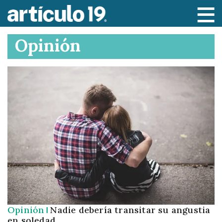
P
a
s
Opinión
a
r
a
l
c
o
n
t
e
n
i
d
o
p
Opinión
Nadie debería transitar su angustia
r
en soledad