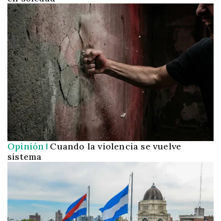
i
n
c
i
p
a
l
Opinión
Cuando la violencia se vuelve
sistema